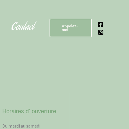
Contact
Appelez-
moi
Horaires d' ouverture
Du mardi au samedi