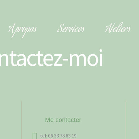
A propos
Services
Ateliers
ntactez-moi
Me contacter
tel: 06 33 78 63 19